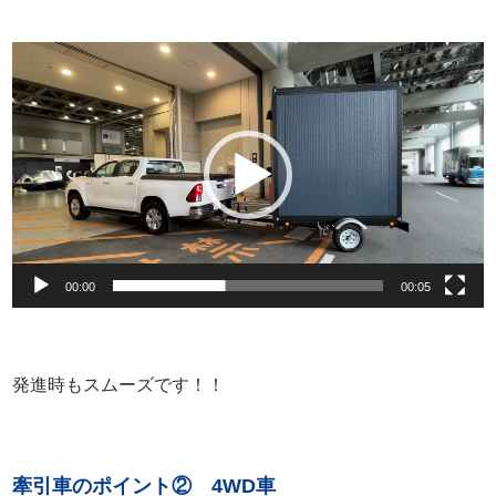
動
画
プ
レ
ー
ヤ
ー
00:00
00:05
発進時もスムーズです！！
牽引車のポイント② 4WD車