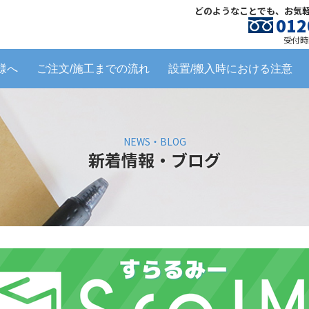
どのようなことでも、お気
012
受付時間
様へ
ご注文/施工までの流れ
設置/搬入時における注意
NEWS・BLOG
新着情報・ブログ