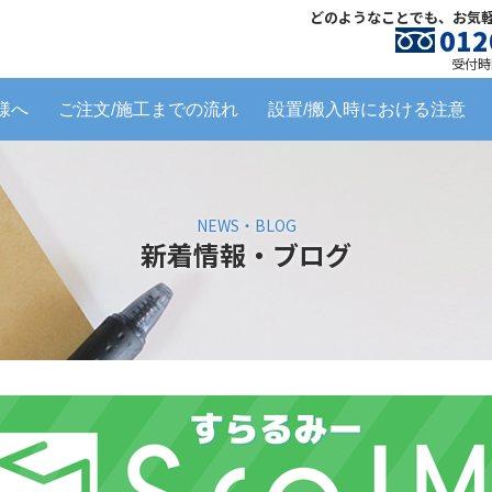
どのようなことでも、お気
012
受付時間
様へ
ご注文/施工までの流れ
設置/搬入時における注意
NEWS・BLOG
新着情報・ブログ