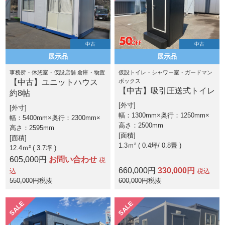
中古
中古
展示品
展示品
事務所・休憩室・仮設店舗 倉庫・物置
仮設トイレ・シャワー室・ガードマン
【中古】ユニットハウス
ボックス
【中古】吸引圧送式トイレ
約8帖
外寸
外寸
幅：1300mm×奥行：1250mm×
幅：5400mm×奥行：2300mm×
高さ：2500mm
高さ：2595mm
面積
面積
1.3ｍ² ( 0.4坪
0.8畳 )
12.4ｍ² ( 3.7坪 )
605,000円
お問い合わせ
税
660,000円
330,000円
込
税込
550,000円税抜
600,000円税抜
SALE
SALE