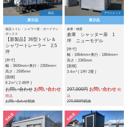
新品
アウトレット
展示品
展示品
仮設トイレ・シャワー室・ガードマン
倉庫・物置
ボックス
倉庫 シャッター扉 1
【新製品】36型トイレ＆
坪 ニューモデル
シャワートレーラー 2.5
外寸
坪
幅：1864mm×奥行：1864mm×
外寸
高さ：2365mm
幅：3600mm×奥行：2300mm×
面積
高さ：2595mm
3.4ｍ² ( 1坪
2畳 )
面積
8.2ｍ² ( 2.48坪 )
お問い合わせ
お問い合わせ
297,000円
お問い合わせ
税
税込
込
お問い合わせ税抜
270,000円税抜
SALE
SALE