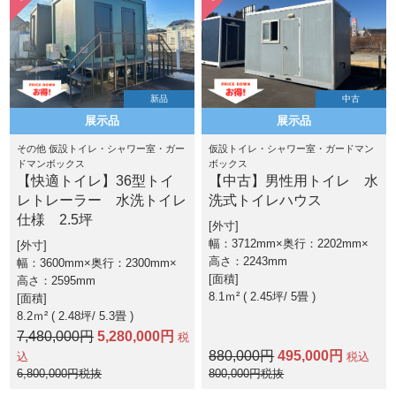
新品
中古
展示品
展示品
その他 仮設トイレ・シャワー室・ガー
仮設トイレ・シャワー室・ガードマン
ドマンボックス
ボックス
【快適トイレ】36型トイ
【中古】男性用トイレ 水
レトレーラー 水洗トイレ
洗式トイレハウス
仕様 2.5坪
外寸
幅：3712mm×奥行：2202mm×
外寸
高さ：2243mm
幅：3600mm×奥行：2300mm×
面積
高さ：2595mm
8.1ｍ² ( 2.45坪
5畳 )
面積
8.2ｍ² ( 2.48坪
5.3畳 )
7,480,000円
5,280,000円
税
880,000円
495,000円
込
税込
6,800,000円税抜
800,000円税抜