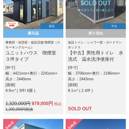
新品
中古
展示品
売り切れ
事務所・休憩室・仮設店舗 喫煙室（ス
仮設トイレ・シャワー室・ガードマン
モーキングルーム）
ボックス
ユニットハウス 喫煙室
【中古】男性用トイレ 水
３坪タイプ
洗式 温水洗浄便座付
外寸
外寸
幅：4421mm×奥行：2241mm×
幅：3706mm×奥行：2196mm×
高さ：2440mm
高さ：2443mm
面積
面積
9.9ｍ² ( 3坪
6畳 )
8.1ｍ² ( 2.4坪 )
1,320,000円
979,000円
税込
SOLD OUT
1,200,000円税抜
SALE
SALE