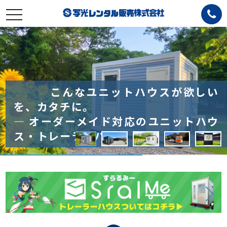
toggle
navigation
全国で選ばれてきた、確かな実
こんなユニットハウスが欲しい
オーダーメイドのユニットハウス・ト
サイズも、間取りも、用途も。すべてオ
設置場所に、もっと自由
全国で選ばれてきた、確かな実
こんなユニットハウスが欲しい
績。
を、カタチに。
レーラーハウス
ーダーメイド対応。
を。
績。
を、カタチに。
― 法人・施設向けユニットハウスにも
― オーダーメイド対応のユニットハウ
― 事務所・店舗・トイレ・倉庫に
― ご要望からつくるユニット
― トレーラーハウスという選択肢
― 法人・施設向けユニットハウスにも
― オーダーメイド対応のユニットハウ
対応 ―
ス・トレーラーハウス ―
対応 ―
ハウス ―
―
対応 ―
ス・トレーラーハウス ―