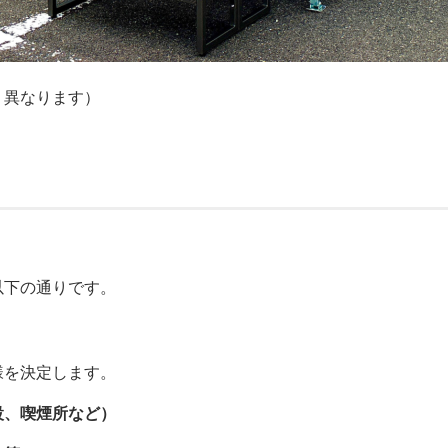
り異なります）
以下の通りです。
様を決定します。
設、喫煙所など）