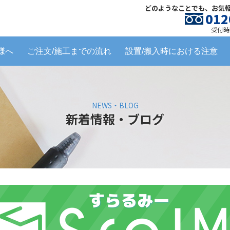
どのようなことでも、お気
012
受付時間
様へ
ご注文/施工までの流れ
設置/搬入時における注意
NEWS・BLOG
新着情報・ブログ