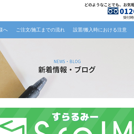
どのようなことでも、お気
012
受付時間
様へ
ご注文/施工までの流れ
設置/搬入時における注意
NEWS・BLOG
新着情報・ブログ