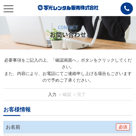
toggle
navigation
CONTACT
お問い合わせ
必要事項をご記入の上、「確認画面へ」ボタンをクリックしてくだ
さい。
また、内容により、お電話にてご連絡申し上げる場合もございます
ので予めご了承ください。
入力
確認
完了
お客様情報
お名前
必須