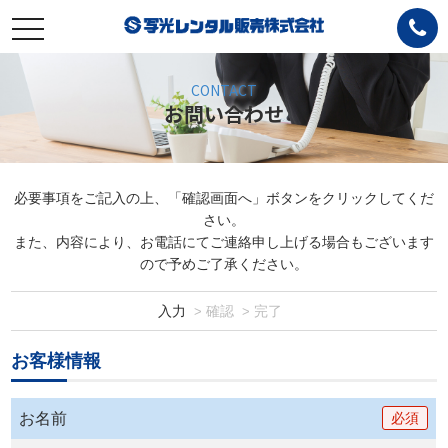
toggle
navigation
CONTACT
お問い合わせ
必要事項をご記入の上、「確認画面へ」ボタンをクリックしてくだ
さい。
また、内容により、お電話にてご連絡申し上げる場合もございます
ので予めご了承ください。
入力
確認
完了
お客様情報
お名前
必須