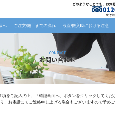
どのようなことでも、お気
012
受付時間
様へ
ご注文/施工までの流れ
設置/搬入時における注意
CONTACT
お問い合わせ
事項をご記入の上、「確認画面へ」ボタンをクリックしてくだ
り、お電話にてご連絡申し上げる場合もございますので予めご