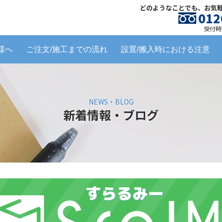
どのようなことでも、お気
012
受付時間
様へ
ご注文/施工までの流れ
設置/搬入時における注意
NEWS・BLOG
新着情報・ブログ