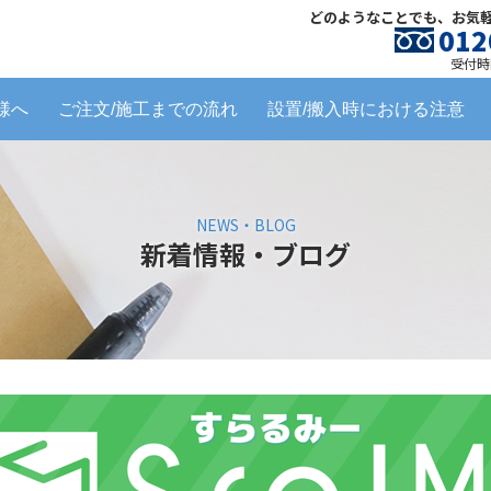
どのようなことでも、お気
012
受付時間
様へ
ご注文/施工までの流れ
設置/搬入時における注意
NEWS・BLOG
新着情報・ブログ