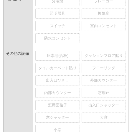
分電盤
ブレーカー
照明器具
換気扇
スイッチ
室内コンセント
防水コンセント
その他の設備
床素地(合板)
クッションフロア貼り
タイルカーペット貼り
フローリング
出入口ひさし
外部カウンター
内部カウンター
窓網戸
窓用面格子
出入口シャッター
窓シャッター
大窓
小窓