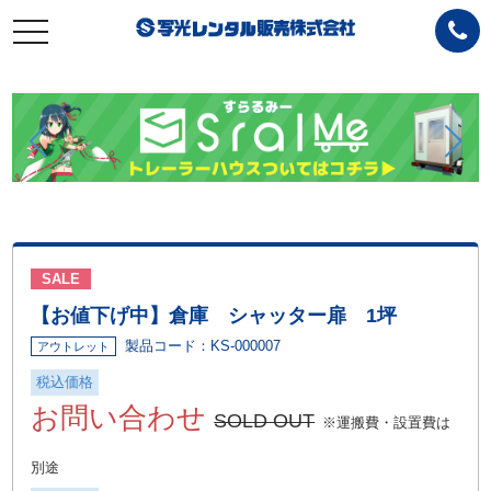
toggle
navigation
SALE
【お値下げ中】倉庫 シャッター扉 1坪
製品コード：KS-000007
アウトレット
税込価格
お問い合わせ
SOLD OUT
※運搬費・設置費は
別途