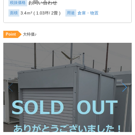
お問い合わせ
税抜価格
面積
3.4ｍ² ( 1.03坪
2畳 )
用途
倉庫・物置
Point
大特価♪