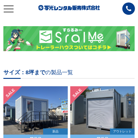
toggle
navigation
サイズ：8坪まで
の製品一覧
SALE
SALE
新品
アウトレット