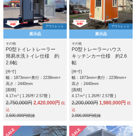
アウトレット
アウトレット
展示品
展示品
その他
その他
P0型トイレトレーラー
P0型トレーラーハウス
簡易水洗トイレ仕様 約
キッチンカー仕様 約2.6
2.6帖
帖
外寸
外寸
幅：1873mm×奥行：2238mm×
幅：1873mm×奥行：2238mm×
高さ：2440mm
高さ：2440mm
面積
面積
4.17ｍ² ( 1.26坪
2.57畳 )
4.17ｍ² ( 1.26坪
2.57畳 )
2,750,000円
2,420,000円
2,200,000円
1,980,000円
税
税
込
込
2,500,000円税抜
2,000,000円税抜
SALE
SALE