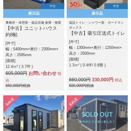
中古
中古
展示品
展示品
事務所・休憩室・仮設店舗 倉庫・物置
仮設トイレ・シャワー室・ガードマン
【中古】ユニットハウス
ボックス
【中古】吸引圧送式トイレ
約8帖
外寸
外寸
幅：1300mm×奥行：1250mm×
幅：5400mm×奥行：2300mm×
高さ：2500mm
高さ：2595mm
面積
面積
1.3ｍ² ( 0.4坪
0.8畳 )
12.4ｍ² ( 3.7坪 )
605,000円
お問い合わせ
税
660,000円
330,000円
込
税込
550,000円税抜
600,000円税抜
SALE
SALE