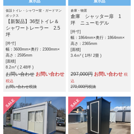
展示品
展示品
仮設トイレ・シャワー室・ガードマン
倉庫・物置
ボックス
倉庫 シャッター扉 1
【新製品】36型トイレ＆
坪 ニューモデル
シャワートレーラー 2.5
外寸
坪
幅：1864mm×奥行：1864mm×
外寸
高さ：2365mm
幅：3600mm×奥行：2300mm×
面積
高さ：2595mm
3.4ｍ² ( 1坪
2畳 )
面積
8.2ｍ² ( 2.48坪 )
お問い合わせ
お問い合わせ
297,000円
お問い合わせ
税
税込
込
お問い合わせ税抜
270,000円税抜
SALE
SALE