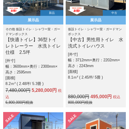
新品
中古
展示品
展示品
その他 仮設トイレ・シャワー室・ガー
仮設トイレ・シャワー室・ガードマン
ドマンボックス
ボックス
【快適トイレ】36型トイ
【中古】男性用トイレ 水
レトレーラー 水洗トイレ
洗式トイレハウス
仕様 2.5坪
外寸
幅：3712mm×奥行：2202mm×
外寸
高さ：2243mm
幅：3600mm×奥行：2300mm×
面積
高さ：2595mm
8.1ｍ² ( 2.45坪
5畳 )
面積
8.2ｍ² ( 2.48坪
5.3畳 )
7,480,000円
5,280,000円
税
880,000円
495,000円
込
税込
6,800,000円税抜
800,000円税抜
SALE
SALE