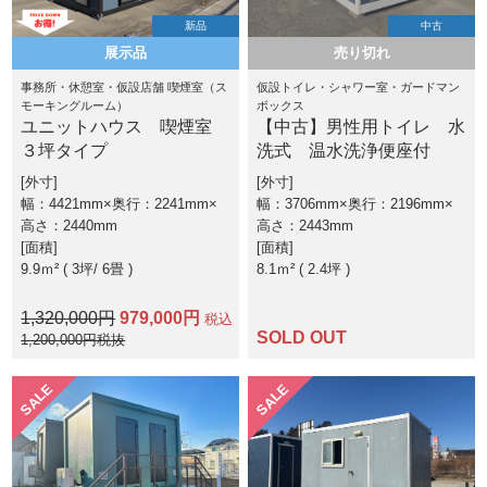
新品
中古
展示品
売り切れ
事務所・休憩室・仮設店舗 喫煙室（ス
仮設トイレ・シャワー室・ガードマン
モーキングルーム）
ボックス
ユニットハウス 喫煙室
【中古】男性用トイレ 水
３坪タイプ
洗式 温水洗浄便座付
外寸
外寸
幅：4421mm×奥行：2241mm×
幅：3706mm×奥行：2196mm×
高さ：2440mm
高さ：2443mm
面積
面積
9.9ｍ² ( 3坪
6畳 )
8.1ｍ² ( 2.4坪 )
1,320,000円
979,000円
税込
SOLD OUT
1,200,000円税抜
SALE
SALE