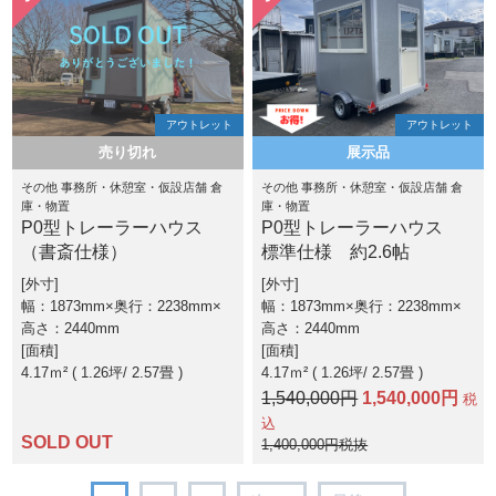
アウトレット
アウトレット
売り切れ
展示品
その他 事務所・休憩室・仮設店舗 倉
その他 事務所・休憩室・仮設店舗 倉
庫・物置
庫・物置
P0型トレーラーハウス
P0型トレーラーハウス
（書斎仕様）
標準仕様 約2.6帖
外寸
外寸
幅：1873mm×奥行：2238mm×
幅：1873mm×奥行：2238mm×
高さ：2440mm
高さ：2440mm
面積
面積
4.17ｍ² ( 1.26坪
2.57畳 )
4.17ｍ² ( 1.26坪
2.57畳 )
1,540,000円
1,540,000円
税
込
SOLD OUT
1,400,000円税抜