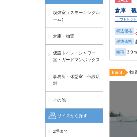
SALE
倉庫 観
喫煙室（スモーキングル
ーム）
アウトレット
税込価格
倉庫・物置
税抜価格
面積
3.9ｍ
仮設トイレ・シャワー
室・ガードマンボックス
物
Point
事務所・休憩室・仮設店
舗
その他
サイズから探す
2坪まで