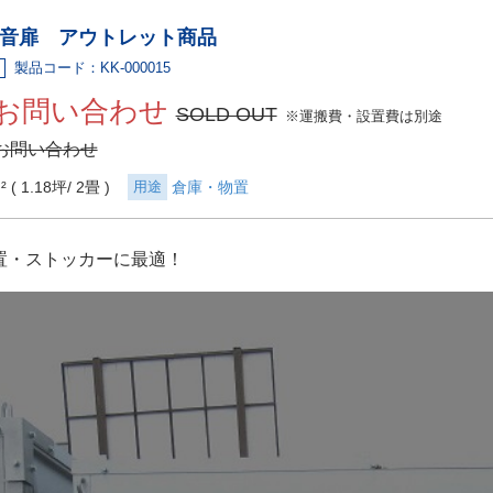
音扉 アウトレット商品
製品コード：KK-000015
お問い合わせ
SOLD OUT
※運搬費・設置費は別途
お問い合わせ
² ( 1.18坪
2畳 )
用途
倉庫・物置
置・ストッカーに最適！