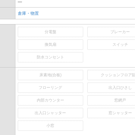
―
倉庫・物置
分電盤
ブレーカー
換気扇
スイッチ
防水コンセント
床素地(合板)
クッションフロア
フローリング
出入口ひさし
内部カウンター
窓網戸
出入口シャッター
窓シャッター
小窓