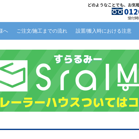
どのようなことでも、お気
012
受付時間
様へ
ご注文/施工までの流れ
設置/搬入時における注意