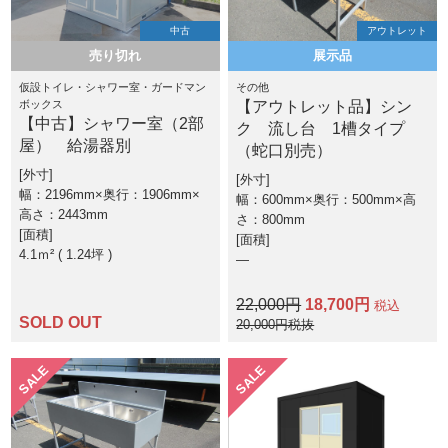
中古
アウトレット
売り切れ
展示品
仮設トイレ・シャワー室・ガードマン
その他
ボックス
【アウトレット品】シン
【中古】シャワー室（2部
ク 流し台 1槽タイプ
屋） 給湯器別
（蛇口別売）
外寸
外寸
幅：2196mm×奥行：1906mm×
幅：600mm×奥行：500mm×高
高さ：2443mm
さ：800mm
面積
面積
4.1ｍ² ( 1.24坪 )
―
22,000円
18,700円
税込
SOLD OUT
20,000円税抜
SALE
SALE