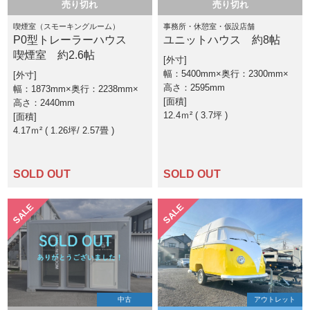
売り切れ
売り切れ
喫煙室（スモーキングルーム）
事務所・休憩室・仮設店舗
P0型トレーラーハウス
ユニットハウス 約8帖
喫煙室 約2.6帖
外寸
幅：5400mm×奥行：2300mm×
外寸
高さ：2595mm
幅：1873mm×奥行：2238mm×
面積
高さ：2440mm
12.4ｍ² ( 3.7坪 )
面積
4.17ｍ² ( 1.26坪
2.57畳 )
SOLD OUT
SOLD OUT
SALE
SALE
中古
アウトレット