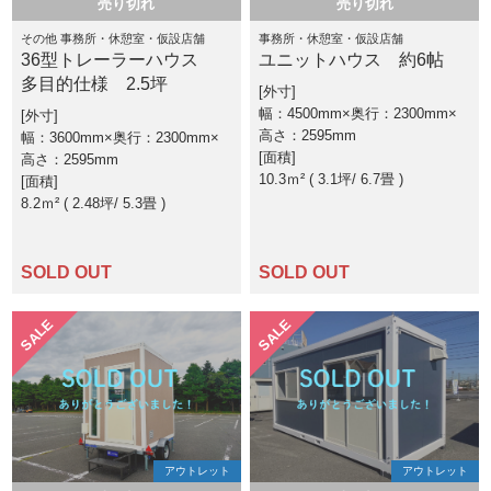
売り切れ
売り切れ
その他 事務所・休憩室・仮設店舗
事務所・休憩室・仮設店舗
36型トレーラーハウス
ユニットハウス 約6帖
多目的仕様 2.5坪
外寸
幅：4500mm×奥行：2300mm×
外寸
高さ：2595mm
幅：3600mm×奥行：2300mm×
面積
高さ：2595mm
10.3ｍ² ( 3.1坪
6.7畳 )
面積
8.2ｍ² ( 2.48坪
5.3畳 )
SOLD OUT
SOLD OUT
SALE
SALE
アウトレット
アウトレット