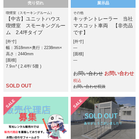
売り切れ
展示品
喫煙室（スモーキングルーム）
その他
【中古】ユニットハウス
キッチントレーラー 当社
喫煙室 スモーキングルー
マスコット車両 【非売品
ム 2.4坪タイプ
です】
外寸
外寸
幅：3518mm×奥行：2238mm×
―
高さ：2440mm
面積
面積
―
7.9ｍ² ( 2.4坪
5畳 )
お問い合わせ
お問い合わせ
税込
SOLD OUT
お問い合わせ税抜
SALE
SALE