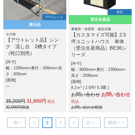
新品
アウトレット
受注生産品
展示品
事務所・休憩室・仮設店舗
その他
【カスタマイズ可能】2.5
【アウトレット品】シン
坪ユニットハウス 単体
ク 流し台 2槽タイプ
（受注生産商品）BE36シ
（蛇口別売）
リーズ
外寸
外寸
幅：1200mm×奥行：500mm×高
幅：3600mm×奥行：2300mm×
さ：830mm
高さ：2595mm
面積
面積
―
8.2ｍ² ( 2.5坪
5.3畳 )
お問い合わせ
お問い合わせ
35,200円
31,900円
税込
税込
32,000円税抜
お問い合わせ税抜
‹ 前へ
1
2
3
4
次へ ›
最後へ »