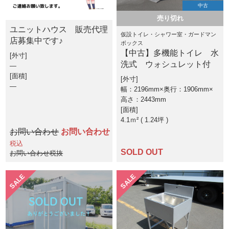
中古
売り切れ
ユニットハウス 販売代理
仮設トイレ・シャワー室・ガードマン
店募集中です♪
ボックス
【中古】多機能トイレ 水
外寸
洗式 ウォシュレット付
―
面積
外寸
―
幅：2196mm×奥行：1906mm×
高さ：2443mm
面積
4.1ｍ² ( 1.24坪 )
お問い合わせ
お問い合わせ
税込
SOLD OUT
お問い合わせ税抜
SALE
SALE