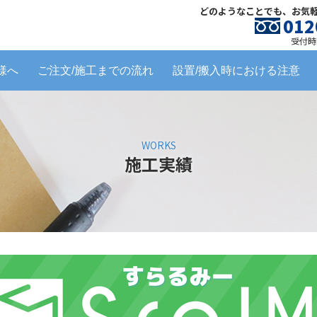
どのようなことでも、お気
012
受付時間
様へ
ご注文/施工までの流れ
設置/搬入時における注意
WORKS
施工実績