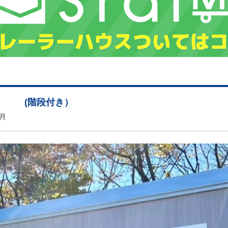
ス (階段付き）
2月