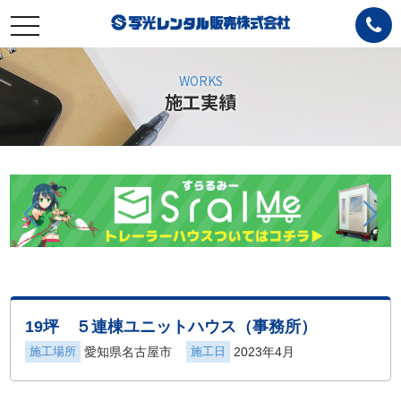
toggle
navigation
WORKS
施工実績
19坪 ５連棟ユニットハウス（事務所）
施工場所
愛知県名古屋市
施工日
2023年4月