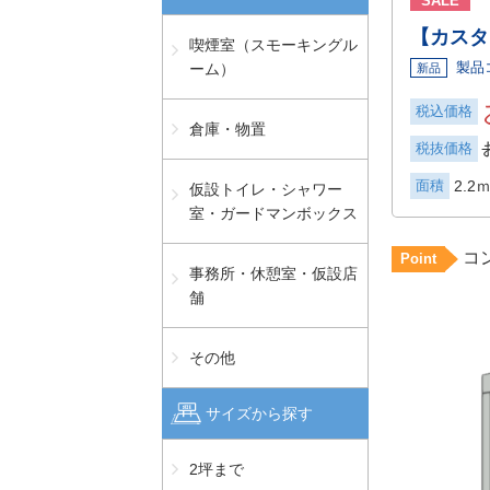
SALE
【カスタ
喫煙室（スモーキングル
製品
ーム）
新品
税込価格
倉庫・物置
税抜価格
面積
2.2ｍ
仮設トイレ・シャワー
室・ガードマンボックス
コ
Point
事務所・休憩室・仮設店
舗
その他
サイズから探す
2坪まで