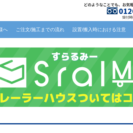
どのようなことでも、お気
012
受付時間
様へ
ご注文/施工までの流れ
設置/搬入時における注意