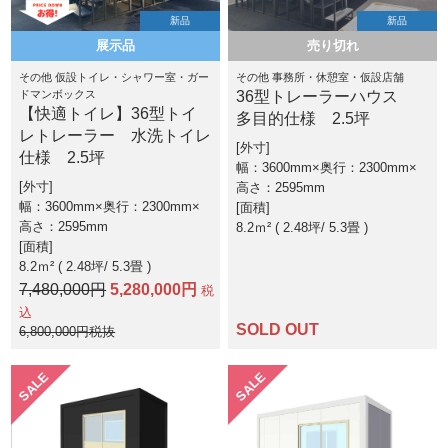
新品
新品
展示品
売り切れ
その他 仮設トイレ・シャワー室・ガー
その他 事務所・休憩室・仮設店舗
ドマンボックス
36型トレーラーハウス
【快適トイレ】36型トイ
多目的仕様 2.5坪
レトレーラー 水洗トイレ
外寸
仕様 2.5坪
幅：3600mm×奥行：2300mm×
外寸
高さ：2595mm
幅：3600mm×奥行：2300mm×
面積
高さ：2595mm
8.2ｍ² ( 2.48坪
5.3畳 )
面積
8.2ｍ² ( 2.48坪
5.3畳 )
7,480,000円
5,280,000円
税
込
SOLD OUT
6,800,000円税抜
SALE
SALE