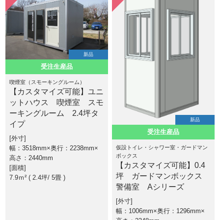
新品
受注生産品
喫煙室（スモーキングルーム）
【カスタマイズ可能】ユニ
ットハウス 喫煙室 スモ
ーキングルーム 2.4坪タ
新品
イプ
受注生産品
外寸
幅：3518mm×奥行：2238mm×
仮設トイレ・シャワー室・ガードマン
ボックス
高さ：2440mm
【カスタマイズ可能】0.4
面積
坪 ガードマンボックス
7.9ｍ² ( 2.4坪
5畳 )
警備室 Aシリーズ
外寸
幅：1006mm×奥行：1296mm×