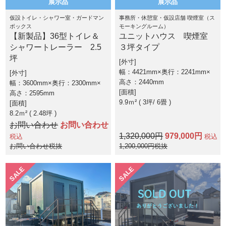
展示品
展示品
仮設トイレ・シャワー室・ガードマン
事務所・休憩室・仮設店舗 喫煙室（ス
ボックス
モーキングルーム）
【新製品】36型トイレ＆
ユニットハウス 喫煙室
シャワートレーラー 2.5
３坪タイプ
坪
外寸
幅：4421mm×奥行：2241mm×
外寸
高さ：2440mm
幅：3600mm×奥行：2300mm×
面積
高さ：2595mm
9.9ｍ² ( 3坪
6畳 )
面積
8.2ｍ² ( 2.48坪 )
お問い合わせ
お問い合わせ
1,320,000円
979,000円
税込
税込
お問い合わせ税抜
1,200,000円税抜
SALE
SALE