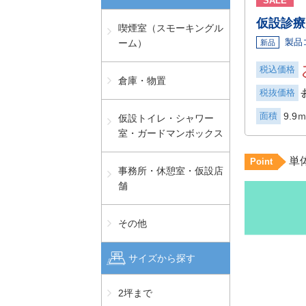
SALE
仮設診療
喫煙室（スモーキングル
製品
ーム）
新品
税込価格
倉庫・物置
税抜価格
面積
9.9ｍ
仮設トイレ・シャワー
室・ガードマンボックス
単
Point
事務所・休憩室・仮設店
舗
その他
サイズから探す
2坪まで