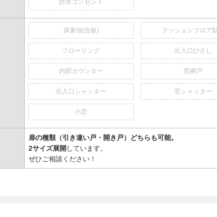
防水コンセント
床素地(合板)
クッションフロア
フローリング
出入口ひさし
内部カウンター
窓網戸
出入口シャッター
窓シャッター
小窓
扉の種類（引き違い戸・開き戸）どちらも可能。
2サイズ展開
しています。
ぜひご相談ください！