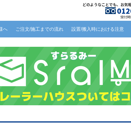
どのようなことでも、お気
012
受付時間
様へ
ご注文/施工までの流れ
設置/搬入時における注意