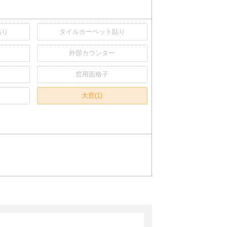
貼り
タイルカーペット貼り
外部カウンター
窓用面格子
大窓(1)